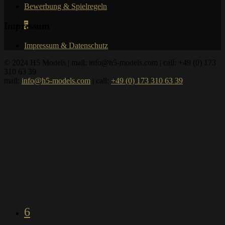
Bewerbung & Spielregeln
Impressum
5
Impressum & Datenschutz
© 2024 H5 Models | mail: info@h5-models.com | call: +49 (0) 173
310 63 39
mail:
info@h5-models.com
| call:
+49 (0) 173 310 63 39
6