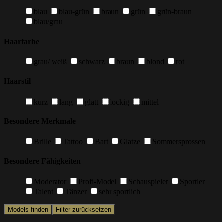
blau
blau-grün
braun
grün
grün-braun
blau/grau
Haarfarbe
grau/ weiß
schwarz
braun
blond
rot
Haarstil
kurz
lang
glatt
lockig
mittel
Besondere Merkmale
Brille
Tattoo
Bart
Glatze
Sommersprossen
Besondere Fähigkeiten
Moderator
Profi-Model
Schauspieler
Sportler
Talent
Tänzer
sehr sportlich
Models finden
Filter zurücksetzen