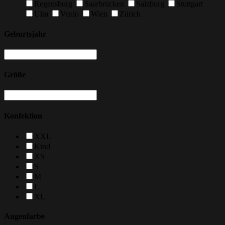
Regensburg
Saarbrücken
Salzburg
Stuttgart
Ulm
Venlo
Wien
Zürich
Geburtsjahr
Größe
Konfektion
XXL
Kind
XS
S
M
L
XL
Augenfarbe