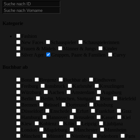
Kategorie
Fashion
New Faces
Schauspieler
Schauspielerinnen
Frauen & Mädels
Männer & Jungs
Kinder
Silver Ager
Gruppen, Paare & Familien
Curvy
Buchbar ab
Bonn
Bregenz
Buchbar ab
Eindhoven
Freiburg
Innsbruck
Karlsruhe
Kreuzlingen
Würzburg
Aachen
Amsterdam
Augsburg
Berlin
Berlin, München, Stuttgart
Bern
Bielefeld
Bremen
Brüssel
Dortmund
Duisburg
Düsseldorf
Enschede
Erfurt
Frankfurt
Graz
Hamburg
Hannover
Jerusalem
Kassel
Kiel
Kiew
Koblenz
Köln
Leipzig
Ljubljana
London
Magdeburg
Manchester
Mannheim
München
Münster
Nürnberg
Paderborn
Paris