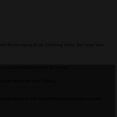
lei Rechtfertigung für die Ablehnung leisten. Der Grund kann
 weisungsgebunden gegenüber der Agentur.
e Agentur übernimmt keine Haftung.
läufigen Model ID. Die Sedcard/Mitgliedschaft kann zu jedem