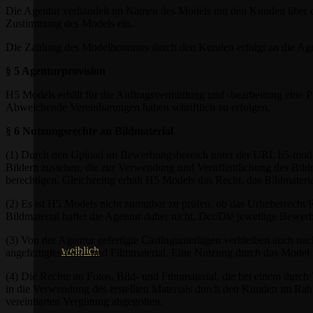
Die Agentur verhandelt im Namen des Models mit den Kunden über die
Zustimmung des Models ein.
Die Zahlung des Modelhonorars durch den Kunden erfolgt an die Age
§ 5 Agenturprovision
H5 Models erhält für die Auftragsvermittlung und -bearbeitung eine 
Abweichende Vereinbarungen haben schriftlich zu erfolgen.
§ 6 Nutzungsrechte an Bildmaterial
(1) Durch den Upload im Bewerbungsbereich unter der URL h5-models
Bildern zustehen, die zur Verwendung und Veröffentlichung des Bildm
berechtigen. Gleichzeitig erhält H5 Models das Recht, das Bildmate
(2) Es ist H5 Models nicht zumutbar zu prüfen, ob das Urheberrecht
Bildmaterial haftet die Agentur daher nicht. Der/Die jeweilige Bewerb
(3) Von der Agentur gefertigte Castingunterlagen verbleiben auch nac
weiblich
angefertigtes Foto- und Filmmaterial. Eine Nutzung durch das Model is
(4) Die Rechte an Fotos, Bild- und Filmmaterial, die bei einem durc
in die Verwendung des erstellten Materials durch den Kunden im Ra
vereinbarten Vergütung abgegolten.