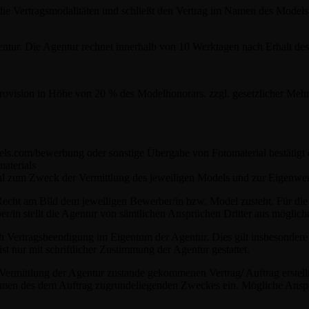
 Vertragsmodalitäten und schließt den Vertrag im Namen des Models m
ntur. Die Agentur rechnet innerhalb von 10 Werktagen nach Erhalt d
Provision in Höhe von 20 % des Modelhonorars. zzgl. gesetzlicher Mehr
.com/bewerbung oder sonstige Übergabe von Fotomaterial bestätigt de
aterials
rial zum Zweck der Vermittlung des jeweiligen Models und zur Eigenwer
/Recht am Bild dem jeweiligen Bewerber/in bzw. Model zusteht. Für di
er/in stellt die Agentur von sämtlichen Ansprüchen Dritter aus möglich
h Vertragsbeendigung im Eigentum der Agentur. Dies gilt insbesondere 
t nur mit schriftlicher Zustimmung der Agentur gestattet.
h Vermittlung der Agentur zustande gekommenen Vertrag/ Auftrag erstel
hmen des dem Auftrag zugrundeliegenden Zweckes ein. Mögliche Anspr