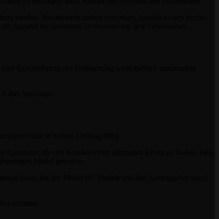
iftlich zu bestätigen unter Angabe der wesentlichen Einzelheiten.
t werden. Soweit nicht anders vereinbart, handelt es sich hierbei
der Agentur bis spätestens 24 Stunden vor dem vereinbarten
e eine Durchführung der Festbuchung wirtschaftlich unzumutbar
ch drei Werktage.
lungsprovision in vollem Umfang fällig.
er Agenturen, für den Kunden einen adäquaten Ersatz zu finden. Falls
 jeweiligen Model getragen.
scheinen kann, hat das Model H5 Models und den Auftraggeber mind.
st erstatten.