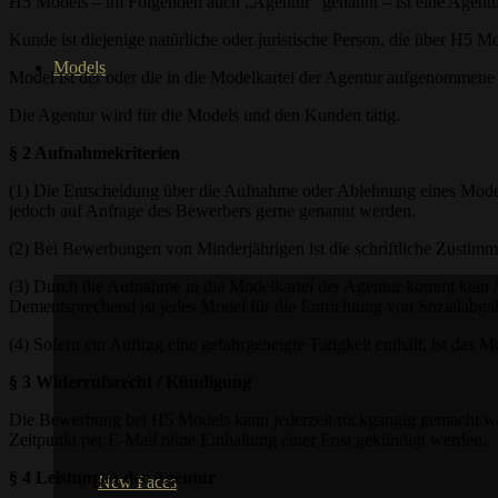
H5 Models – im Folgenden auch „Agentur“ genannt – ist eine Agentu
Kunde ist diejenige natürliche oder juristische Person, die über H5
Models
Model ist der oder die in die Modelkartei der Agentur aufgenommen
Die Agentur wird für die Models und den Kunden tätig.
§ 2 Aufnahmekriterien
(1) Die Entscheidung über die Aufnahme oder Ablehnung eines Models
jedoch auf Anfrage des Bewerbers gerne genannt werden.
(2) Bei Bewerbungen von Minderjährigen ist die schriftliche Zustimm
(3) Durch die Aufnahme in die Modelkartei der Agentur kommt kein A
Dementsprechend ist jedes Model für die Entrichtung von Sozialabgab
(4) Sofern ein Auftrag eine gefahrgeneigte Tätigkeit enthält, ist das
§ 3 Widerrufsrecht / Kündigung
Die Bewerbung bei H5 Models kann jederzeit rückgängig gemacht werd
Zeitpunkt per E-Mail ohne Einhaltung einer Frist gekündigt werden.
§ 4 Leistungen der Agentur
New Faces