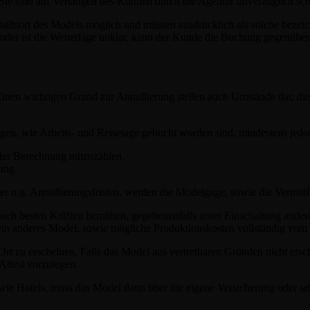
Sie sind auf Verlangen des Kunden durch die Agentur unverzüglich schr
tsort des Models möglich und müssen ausdrücklich als solche bezeichne
er ist die Wetterlage unklar, kann der Kunde die Buchung gegenüber 
inen wichtigen Grund zur Annullierung stellen auch Umstände dar, di
olgen, wie Arbeits- und Reisetage gebucht worden sind, mindestens jedo
i der Berechnung mitzuzählen.
ung.
der o.g. Annullierungsfristen, werden die Modelgage, sowie die Vermitt
 nach besten Kräften bemühen, gegebenenfalls unter Einschaltung ander
 ein anderes Model, sowie mögliche Produktionskosten vollständig vom
 Ort zu erscheinen. Falls das Model aus vertretbaren Gründen nicht er
Attest vorzulegen.
ie Hotels, muss das Model dann über die eigene Versicherung oder selb