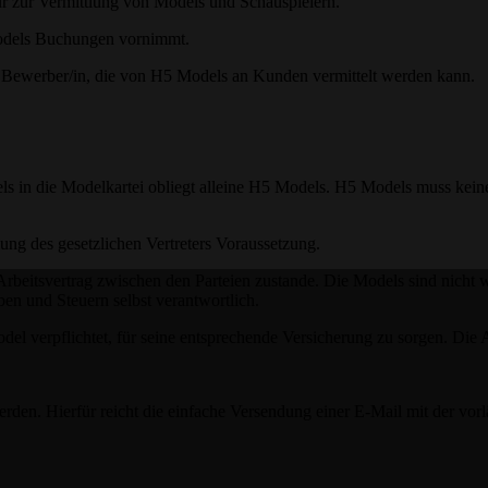
r zur Vermittlung von Models und Schauspielern.
 Models Buchungen vornimmt.
e Bewerber/in, die von H5 Models an Kunden vermittelt werden kann.
 in die Modelkartei obliegt alleine H5 Models. H5 Models muss keiner
ung des gesetzlichen Vertreters Voraussetzung.
rbeitsvertrag zwischen den Parteien zustande. Die Models sind nicht
en und Steuern selbst verantwortlich.
 Model verpflichtet, für seine entsprechende Versicherung zu sorgen. Di
en. Hierfür reicht die einfache Versendung einer E-Mail mit der vor