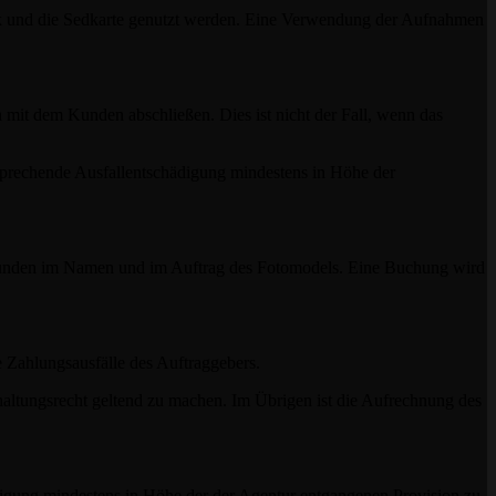
ook und die Sedkarte genutzt werden. Eine Verwendung der Aufnahmen
it dem Kunden abschließen. Dies ist nicht der Fall, wenn das
sprechende Ausfallentschädigung mindestens in Höhe der
m Kunden im Namen und im Auftrag des Fotomodels. Eine Buchung wird
e Zahlungsausfälle des Auftraggebers.
altungsrecht geltend zu machen. Im Übrigen ist die Aufrechnung des
igung mindestens in Höhe der der Agentur entgangenen Provision zu