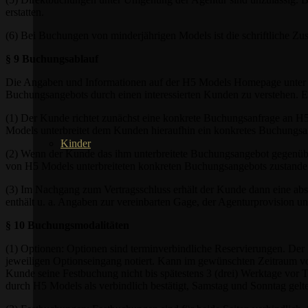
erstatten.
(6) Bei Buchungen von minderjährigen Models ist die schriftliche Zu
§ 9 Buchungsablauf
Die Angaben und Informationen auf der H5 Models Homepage unter der
Buchungsangebots durch einen interessierten Kunden zu verstehen. 
(1) Der Kunde richtet zunächst eine konkrete Buchungsanfrage an 
Models unterbreitet dem Kunden hieraufhin ein konkretes Buchung
Kinder
(2) Wenn der Kunde das ihm unterbreitete Buchungsangebot gegenübe
von H5 Models unterbreiteten konkreten Buchungsangebots zustande
(3) Im Nachgang zum Vertragsschluss erhält der Kunde dann eine a
enthält u. a. Angaben zur vereinbarten Gage, der Agenturprovision u
§ 10 Buchungsmodalitäten
(1) Optionen: Optionen sind terminverbindliche Reservierungen. Der 
jeweiligen Optionseingang notiert. Kann im gewünschten Zeitraum vo
Kunde seine Festbuchung nicht bis spätestens 3 (drei) Werktage vor T
durch H5 Models als verbindlich bestätigt, Samstag und Sonntag gelte