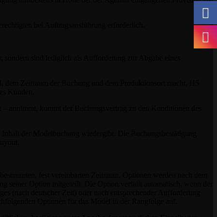
echtigten bei Auftragsausführung erforderlich.
sondern sind lediglich als Aufforderung zur Abgabe eines
el, dem Zeitraum der Buchung und dem Produktionsort macht. H5
des Kunden.
Fax – annimmt, kommt der Buchungsvertrag zu den Konditionen des
 Inhalt der Modelbuchung wiedergibt. Die Buchungsbestätigung
Buyout.
n bestimmten, fest vereinbarten Zeitraum. Optionen werden nach dem
seiner Option mitgeteilt. Die Option verfällt automatisch, wenn der
Tages (nach deutscher Zeit) oder nach entsprechender Aufforderung
achfolgenden Optionen für das Model in der Rangfolge auf.