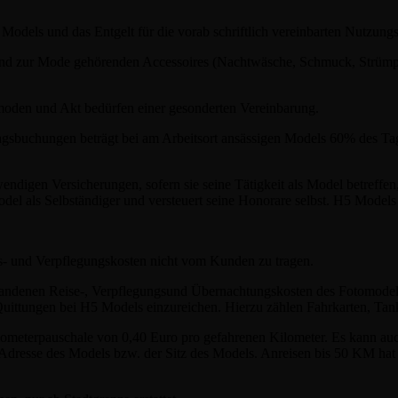
Models und das Entgelt für die vorab schriftlich vereinbarten Nutzungs
nd zur Mode gehörenden Accessoires (Nachtwäsche, Schmuck, Strümpfe,
oden und Akt bedürfen einer gesonderten Vereinbarung.
gsbuchungen beträgt bei am Arbeitsort ansässigen Models 60% des T
wendigen Versicherungen, sofern sie seine Tätigkeit als Model betreffe
del als Selbständiger und versteuert seine Honorare selbst. H5 Models 
s- und Verpflegungskosten nicht vom Kunden zu tragen.
standenen Reise-, Verpflegungsund Übernachtungskosten des Fotomodel
Quittungen bei H5 Models einzureichen. Hierzu zählen Fahrkarten, Tan
Kilometerpauschale von 0,40 Euro pro gefahrenen Kilometer. Es kann a
e Adresse des Models bzw. der Sitz des Models. Anreisen bis 50 KM hat