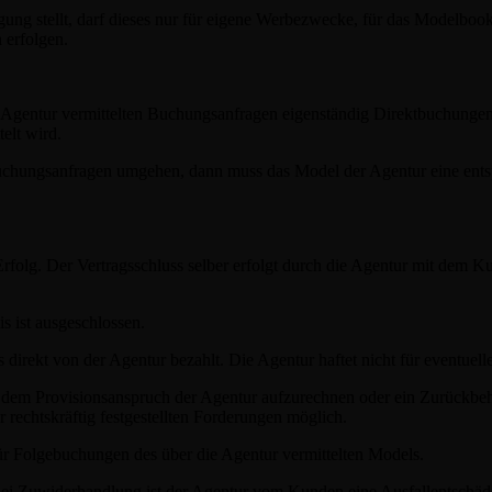
ügung stellt, darf dieses nur für eigene Werbezwecke, für das Modelb
 erfolgen.
Agentur vermittelten Buchungsanfragen eigenständig Direktbuchungen m
elt wird.
 Buchungsanfragen umgehen, dann muss das Model der Agentur eine ent
Erfolg. Der Vertragsschluss selber erfolgt durch die Agentur mit de
s ist ausgeschlossen.
 direkt von der Agentur bezahlt. Die Agentur haftet nicht für eventuell
t dem Provisionsanspruch der Agentur aufzurechnen oder ein Zurückbeh
rechtskräftig festgestellten Forderungen möglich.
r Folgebuchungen des über die Agentur vermittelten Models.
ei Zuwiderhandlung ist der Agentur vom Kunden eine Ausfallentschäd