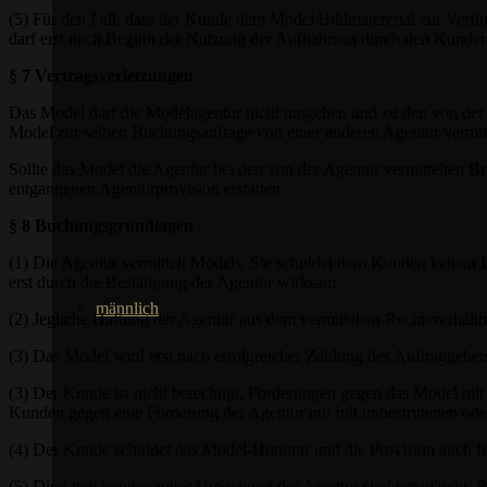
(5) Für den Fall, dass der Kunde dem Model Bildmatererial zur Verf
darf erst nach Beginn der Nutzung der Aufnahmen durch den Kunden
§ 7 Vertragsverletzungen
Das Model darf die Modelagentur nicht umgehen und zu den von der 
Model zur selben Buchungsanfrage von einer anderen Agentur vermitt
Sollte das Model die Agentur bei den von der Agentur vermittelten
entgangenen Agenturprovision erstatten.
§ 8 Buchungsgrundlagen
(1) Die Agentur vermittelt Models. Sie schuldet dem Kunden keinen 
erst durch die Bestätigung der Agentur wirksam.
männlich
(2) Jegliche Haftung der Agentur aus dem vermittelten Rechtsverhältni
(3) Das Model wird erst nach erfolgreicher Zahlung des Auftraggebers
(3) Der Kunde ist nicht berechtigt, Forderungen gegen das Model mi
Kunden gegen eine Forderung der Agentur nur mit unbestrittenen oder 
(4) Der Kunde schuldet das Model-Honorar und die Provision auch fü
(5) Direktbuchungen unter Umgehung der Agentur sind unzulässig. B