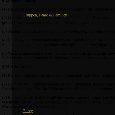
§ 12 Modelhonorar
(1) Das Modelhonorar umfasst das Tageshonorar für die Tätigkeit des 
Gruppen, Paare & Familien
(2) Modetarif: Hierzu zählen sämtliche Aufnahmen von Bekleidung u
gestaltet werden, soweit es sich nicht um Werbung handelt.
(3) Sonderhonorar: Miederwaren, Unterwäsche, Nachtwäsche, Badem
(4) Halbtags- und Stundenbuchungen: Das Model-Honorar bei Halbta
Stundenbuchungen bedürfen immer einer gesonderten Vereinbarung.
(5) Versicherungen und Steuern: Das Model verpflichtet sich alle not
Sofern keine anders lautende Bestimmung besteht, arbeitet das Fotomo
§ 13 Reisekosten
(1) Bei am Produktionsort ansässigen Fotomodels sind Übernachtung
(2) Bei nicht am Produktionsort ansässigen Fotomodels sind die ent
Reisekostenbelege. Das Model hat nach dem Einsatz alle relevanten 
(3) Bei Anreise mit dem Auto gilt die von der Agentur festgesetzte 
vereinbart werden. Als Abreiseort gilt die im Personalausweis gültig
Klasse hin und zurück vereinbart werden.
Curvy