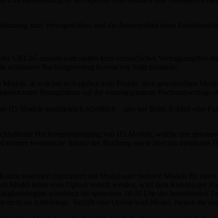
stimmung zum Vertragsschluss und die Anwesenheit eines Erziehungsber
 URL h5-models.com stellen kein verbindliches Vertragsangebot dar, 
Ein wirksamer Buchungsvertrag kommt wie folgt zustande:
H5 Models, in welcher er Angaben zum Projekt, dem gewünschten Mod
sangebot unter Bezugnahme auf die vorangegangene Buchungsanfrage 
r H5 Models ausdrücklich schriftlich – also per Brief, E-Mail oder 
.
bschließende Buchungsbestätigung von H5 Models, welche den genauen
nd weitere wesentliche Inhalte der Buchung sowie über ein mögliches 
Kunde reserviert (optioniert) ein Model oder mehrere Models für eine
m Model keine erste Option verteilt werden, wird dem Kunden der Rang 
ätigkeitsbeginn schriftlich bis spätestens 18.00 Uhr des betreffenden 
n nicht als Arbeitstage. Verfällt eine Option vom Model, rücken die n