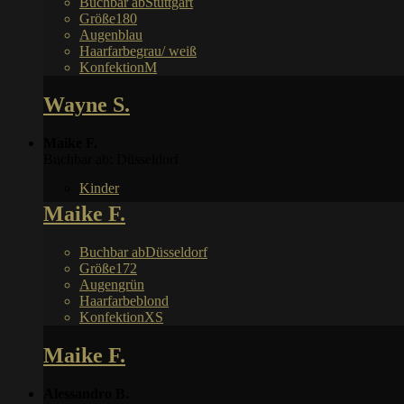
Buchbar ab
Stuttgart
Größe
180
Augen
blau
Haarfarbe
grau/ weiß
Konfektion
M
Wayne S.
Maike F.
Buchbar ab: Düsseldorf
Kinder
Maike F.
Buchbar ab
Düsseldorf
Größe
172
Augen
grün
Haarfarbe
blond
Konfektion
XS
Maike F.
Alessandro B.