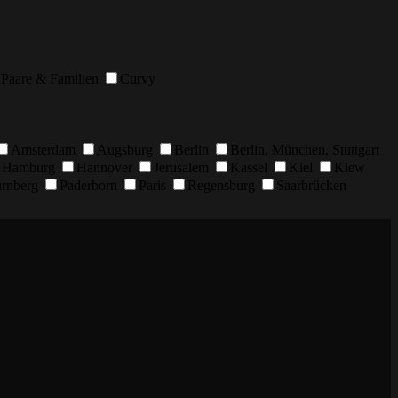
Paare & Familien
Curvy
Amsterdam
Augsburg
Berlin
Berlin, München, Stuttgart
Hamburg
Hannover
Jerusalem
Kassel
Kiel
Kiew
rnberg
Paderborn
Paris
Regensburg
Saarbrücken