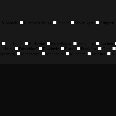
n & Mädels
Männer & Jungs
Kinder
Silver Ager
Gruppen, 
Innsbruck
Karlsruhe
Kreuzlingen
Würzburg
Aachen
uisburg
Düsseldorf
Enschede
Erfurt
Frankfurt
Graz
agdeburg
Manchester
Mannheim
München
Münster
Nü