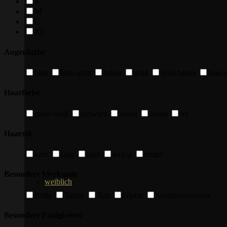
S
M
L
XL
Augenfarbe
blau
blau-grün
braun
grün
grün-braun
blau/
Haarfarbe
grau/ weiß
schwarz
braun
blond
rot
Haarstil
kurz
lang
glatt
lockig
mittel
Besondere Merkmale
weiblich
Brille
Tattoo
Bart
Glatze
Sommersprossen
Besondere Fähigkeiten