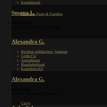
Konfektion
S
Susana L.
Gruppen, Paare & Familien
Alexandra G.
Buchbar ab: München, Stuttgart
Alexandra G.
Buchbar ab
München, Stuttgart
Größe
152
Augen
braun
Haarfarbe
blond
Konfektion
XS
Alexandra G.
Anke Schu.
Buchbar ab: Bremen, Hannover
Curvy