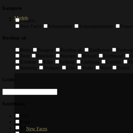
Kategorie
Models
Fashion
New Faces
Schauspieler
Schauspielerinnen
Fraue
Buchbar ab
Bonn
Bregenz
Buchbar ab
Eindhoven
Freiburg
Bern
Bielefeld
Bremen
Brüssel
Dortmund
D
Koblenz
Köln
Leipzig
Ljubljana
London
M
Salzburg
Stuttgart
Ulm
Venlo
Wien
Zürich
Größe
Konfektion
XXL
Kind
XS
New Faces