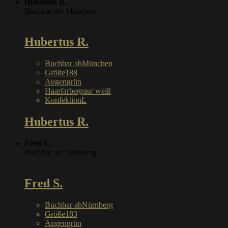
Hubertus R.
Buchbar ab: München
Hubertus R.
Buchbar ab
München
Größe
188
Augen
grün
Haarfarbe
grau/ weiß
Konfektion
L
Hubertus R.
Fred S.
Buchbar ab: Nürnberg
Fred S.
Buchbar ab
Nürnberg
Größe
183
Augen
grün