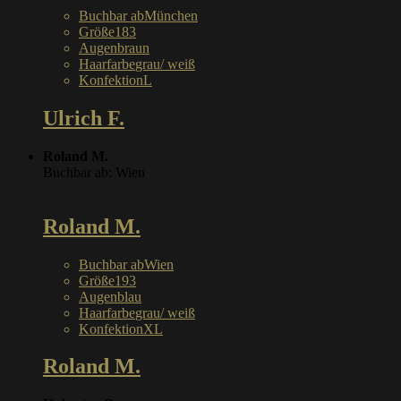
Buchbar ab
München
Größe
183
Augen
braun
Haarfarbe
grau/ weiß
Konfektion
L
Ulrich F.
Roland M.
Buchbar ab: Wien
Roland M.
Buchbar ab
Wien
Größe
193
Augen
blau
Haarfarbe
grau/ weiß
Konfektion
XL
Roland M.