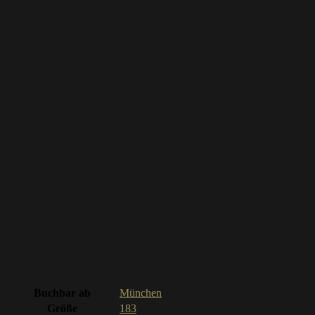
Buchbar ab
München
Größe
183