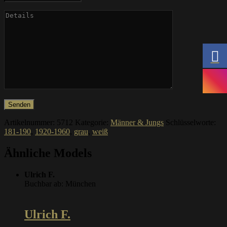
Artikelnummer:
5712
Kategorie:
Männer & Jungs
Schlüsselworte:
181-190
,
1920-1960
,
grau
,
weiß
Ähnliche Models
Ulrich F.
Buchbar ab: München
Ulrich F.