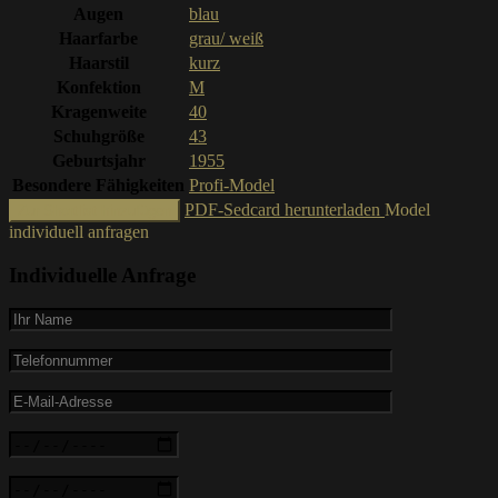
Augen
blau
Haarfarbe
grau/ weiß
Haarstil
kurz
Konfektion
M
Kragenweite
40
Schuhgröße
43
Geburtsjahr
1955
Besondere Fähigkeiten
Profi-Model
PDF-Sedcard herunterladen
Model
Zur Shortlist hinzufügen
individuell anfragen
Individuelle Anfrage