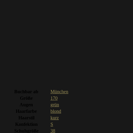
Buchbar ab
München
Größe
170
Augen
grün
Haarfarbe
blond
Haarstil
kurz
Konfektion
S
Schuhgröße
38