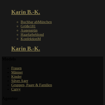
Karin B.-K.
Buchbar ab
München
Größe
181
Augen
grün
Haarfarbe
blond
Konfektion
M
Karin B.-K.
Models
Frauen
Männer
Kinder
Silver Ager
Gruppen, Paare & Familien
Curvy
Agentur