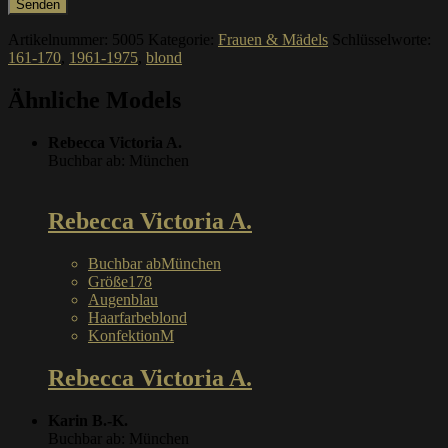
Artikelnummer:
5005
Kategorie:
Frauen & Mädels
Schlüsselworte:
161-170
,
1961-1975
,
blond
Ähnliche Models
Rebecca Victoria A.
Buchbar ab: München
Rebecca Victoria A.
Buchbar ab
München
Größe
178
Augen
blau
Haarfarbe
blond
Konfektion
M
Rebecca Victoria A.
Karin B.-K.
Buchbar ab: München