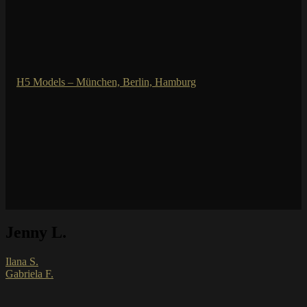
Jenny L.
Ilana S.
Gabriela F.