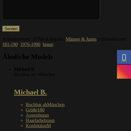
Artikelnummer:
11794
Kategorie:
Männer & Jungs
Schlüsselworte:
181-190
,
1976-1990
,
braun
Ähnliche Models
Michael B.
Buchbar ab: München
Michael B.
Buchbar ab
München
Größe
180
Augen
braun
Haarfarbe
braun
Konfektion
M