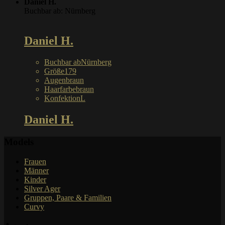
Daniel H.
Buchbar ab: Nürnberg
Daniel H.
Buchbar ab
Nürnberg
Größe
179
Augen
braun
Haarfarbe
braun
Konfektion
L
Daniel H.
Models
Frauen
Männer
Kinder
Silver Ager
Gruppen, Paare & Familien
Curvy