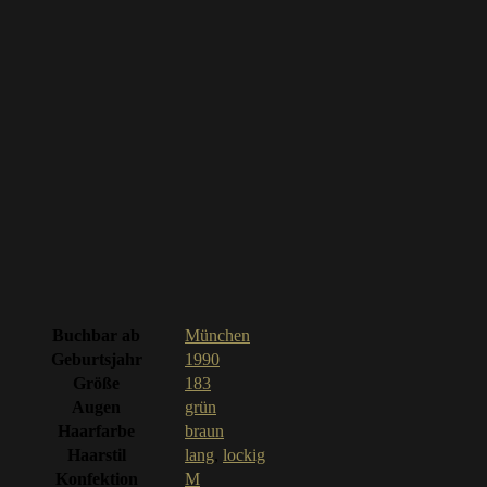
Buchbar ab
München
Geburtsjahr
1990
Größe
183
Augen
grün
Haarfarbe
braun
Haarstil
lang
,
lockig
Konfektion
M