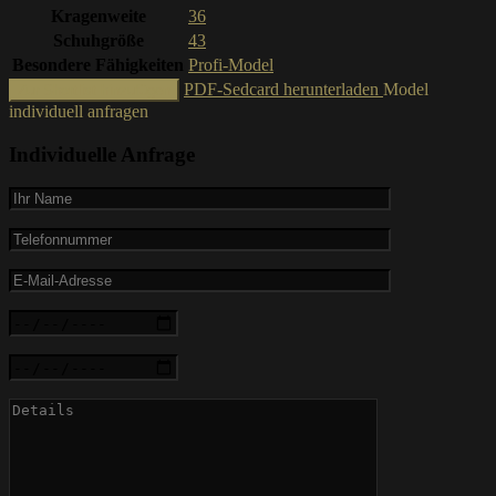
Kragenweite
36
Schuhgröße
43
Besondere Fähigkeiten
Profi-Model
PDF-Sedcard herunterladen
Model
Zur Shortlist hinzufügen
individuell anfragen
Individuelle Anfrage