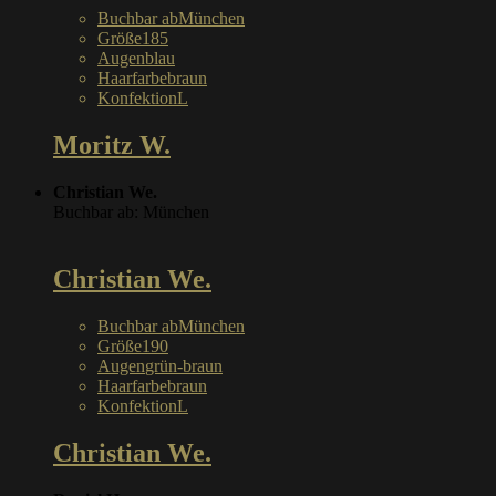
Buchbar ab
München
Größe
185
Augen
blau
Haarfarbe
braun
Konfektion
L
Moritz W.
Christian We.
Buchbar ab: München
Christian We.
Buchbar ab
München
Größe
190
Augen
grün-braun
Haarfarbe
braun
Konfektion
L
Christian We.