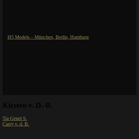
Kirsten v. D.-B.
Tia Genet S.
Carry v. d. B.