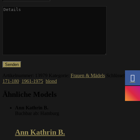
Artikelnummer:
13979
Kategorie:
Frauen & Mädels
Schlüsselworte:
171-180
,
1961-1975
,
blond
Ähnliche Models
Ann Kathrin B.
Buchbar ab: Hamburg
Ann Kathrin B.