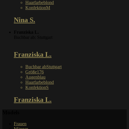
Haarfarbe
blond
Konfektion
M
Nina S.
Franziska L.
Buchbar ab: Stuttgart
Franziska L.
Buchbar ab
Stuttgart
Größe
176
Augen
blau
Haarfarbe
blond
Konfektion
S
Franziska L.
Models
Frauen
Männer