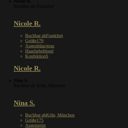
Nicole R.
Buchbar ab: Frankfurt
Nicole R.
Buchbar ab
Frankfurt
Größe
179
Augen
blau/grau
Haarfarbe
blond
Konfektion
S
Nicole R.
Nina S.
Buchbar ab: Köln, München
Nina S.
Buchbar ab
Köln, München
Größe
175
Augen
grün