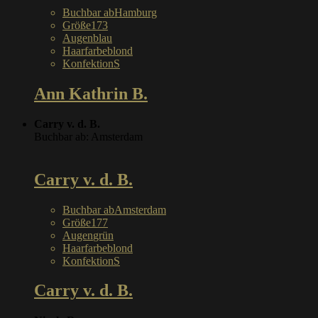
Buchbar ab
Hamburg
Größe
173
Augen
blau
Haarfarbe
blond
Konfektion
S
Ann Kathrin B.
Carry v. d. B.
Buchbar ab: Amsterdam
Carry v. d. B.
Buchbar ab
Amsterdam
Größe
177
Augen
grün
Haarfarbe
blond
Konfektion
S
Carry v. d. B.