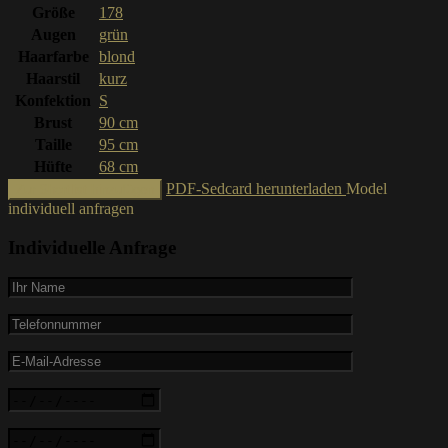
Größe
178
Augen
grün
Haarfarbe
blond
Haarstil
kurz
Konfektion
S
Brust
90 cm
Taille
95 cm
Hüfte
68 cm
PDF-Sedcard herunterladen
Model
Zur Shortlist hinzufügen
individuell anfragen
Individuelle Anfrage