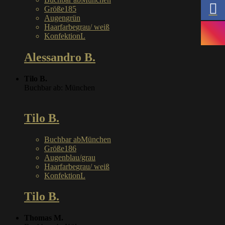
Größe
185
Augen
grün
Haarfarbe
grau/ weiß
Konfektion
L
Alessandro B.
Tilo B.
Buchbar ab: München
Tilo B.
Buchbar ab
München
Größe
186
Augen
blau/grau
Haarfarbe
grau/ weiß
Konfektion
L
Tilo B.
Thomas M.