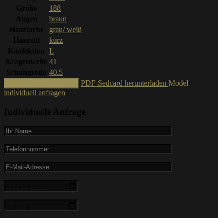
Größe
188
Augen
braun
Haarfarbe
grau/ weiß
Haarstil
kurz
Konfektion
L
Kragenweite
41
Schuhgröße
40.5
PDF-Sedcard herunterladen
Model
Zur Shortlist hinzufügen
individuell anfragen
Individuelle Anfrage