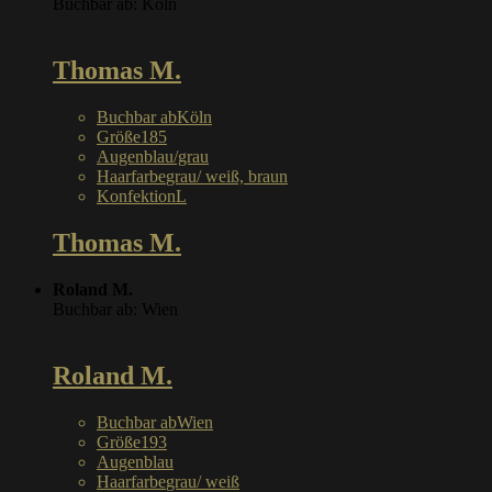
Buchbar ab: Köln
Thomas M.
Buchbar ab
Köln
Größe
185
Augen
blau/grau
Haarfarbe
grau/ weiß, braun
Konfektion
L
Thomas M.
Roland M.
Buchbar ab: Wien
Roland M.
Buchbar ab
Wien
Größe
193
Augen
blau
Haarfarbe
grau/ weiß