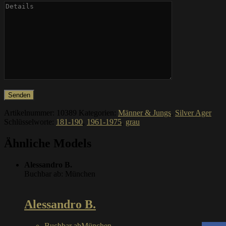
Artikelnummer:
10389
Kategorien:
Männer & Jungs
,
Silver Ager
Schlüsselworte:
181-190
,
1961-1975
,
grau
Ähnliche Models
Alessandro B.
Buchbar ab: München
Alessandro B.
Buchbar ab
München