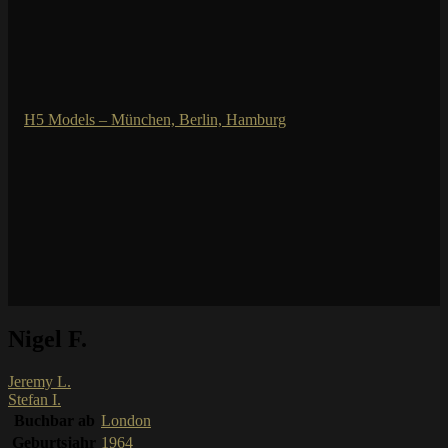
Nigel F.
Jeremy L.
Stefan I.
Buchbar ab
London
Geburtsjahr
1964