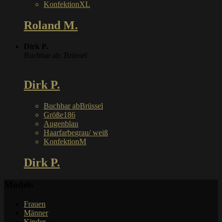
Konfektion
XL
Roland M.
Dirk P.
Buchbar ab: Brüssel
Dirk P.
Buchbar ab
Brüssel
Größe
186
Augen
blau
Haarfarbe
grau/ weiß
Konfektion
M
Dirk P.
Models
Frauen
Männer
Kinder