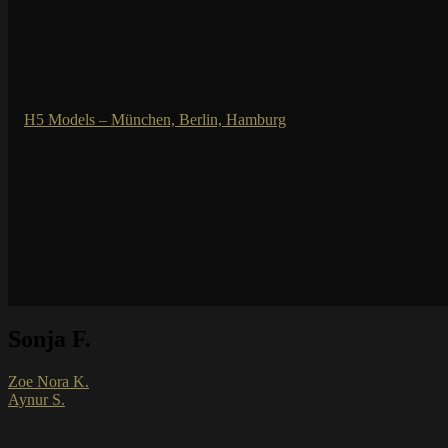
Sonja F.
Zoe Nora K.
Aynur S.