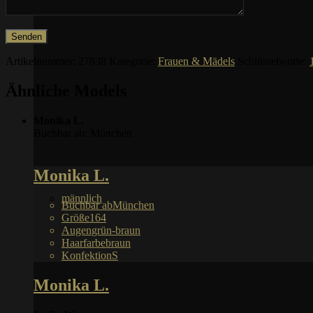
Artikelnummer:
27838
Kategorie:
Frauen & Mädels
Schlüsselworte:
Ähnliche Models
Monika L.
Buchbar ab: München
Monika L.
männlich
Buchbar ab
München
Größe
164
Augen
grün-braun
Haarfarbe
braun
Konfektion
S
Monika L.