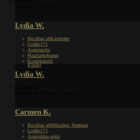
Lydia W.
Buchbar ab: Karlsruhe
Lydia W.
Buchbar ab
Karlsruhe
Größe
173
Augen
grün
Haarfarbe
braun
Konfektion
S
Kinder
Lydia W.
Carmen K.
Buchbar ab: München, Stuttgart
Carmen K.
Buchbar ab
München, Stuttgart
Größe
173
Augen
blau-grün