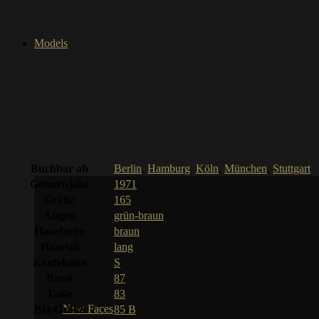
Models
Buchbar ab
Berlin
,
Hamburg
,
Köln
,
München
,
Stuttgart
Geburtsjahr
1971
Größe
165
Augen
grün-braun
Haarfarbe
braun
Haarstil
lang
Konfektion
S
Brust
87
Taille
83
New Faces
BH-Größe
85 B