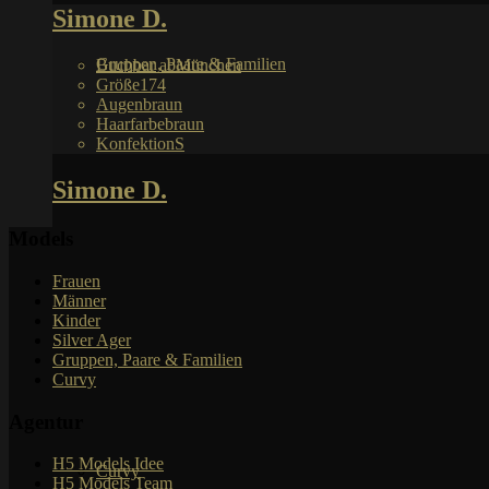
Simone D.
Gruppen, Paare & Familien
Buchbar ab
München
Größe
174
Augen
braun
Haarfarbe
braun
Konfektion
S
Simone D.
Models
Frauen
Männer
Kinder
Silver Ager
Gruppen, Paare & Familien
Curvy
Agentur
H5 Models Idee
Curvy
H5 Models Team