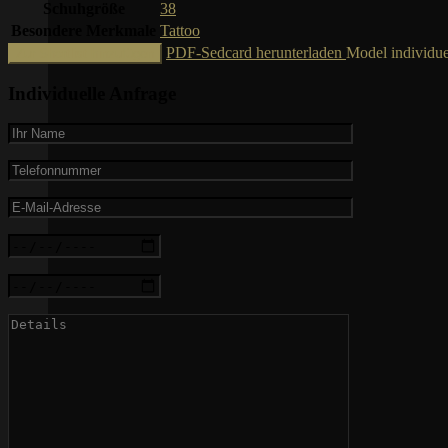
Schuhgröße
38
Besondere Merkmale
Tattoo
PDF-Sedcard herunterladen
Model individue
Zur Shortlist hinzufügen
Individuelle Anfrage
weiblich