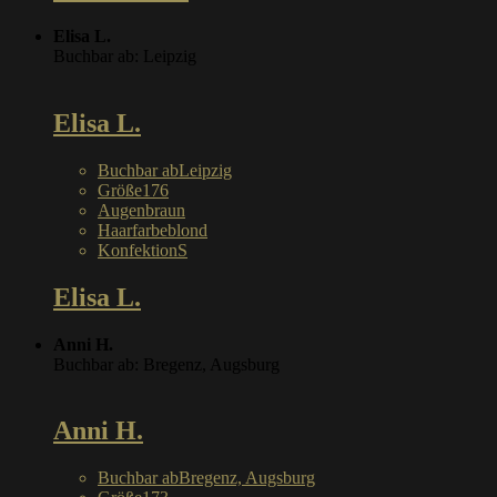
Elisa L.
Buchbar ab: Leipzig
Elisa L.
Buchbar ab
Leipzig
Größe
176
Augen
braun
Haarfarbe
blond
Konfektion
S
Elisa L.
Anni H.
Buchbar ab: Bregenz, Augsburg
Anni H.
Buchbar ab
Bregenz, Augsburg