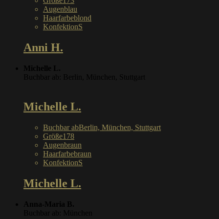
Größe
173
Augen
blau
Haarfarbe
blond
Konfektion
S
Anni H.
Michelle L.
Buchbar ab: Berlin, München, Stuttgart
Michelle L.
Buchbar ab
Berlin, München, Stuttgart
Größe
178
Augen
braun
Haarfarbe
braun
Konfektion
S
Michelle L.
Anna-Maria B.
Buchbar ab: München