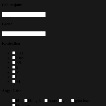
Geburtsjahr
Größe
Konfektion
XXL
Kind
XS
S
M
L
XL
Augenfarbe
blau
blau-grün
braun
grün
grün-braun
blau/grau