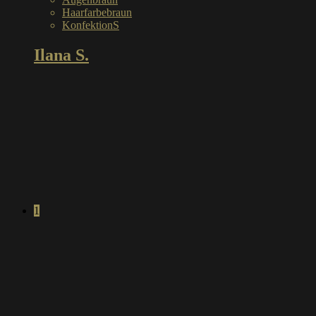
Haarfarbe
braun
Konfektion
S
Ilana S.
1