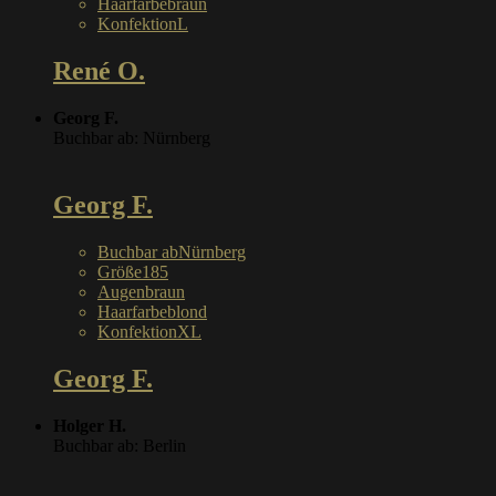
Haarfarbe
braun
Konfektion
L
René O.
Georg F.
Buchbar ab: Nürnberg
Georg F.
Buchbar ab
Nürnberg
Größe
185
Augen
braun
Haarfarbe
blond
Konfektion
XL
Georg F.
Holger H.
Buchbar ab: Berlin