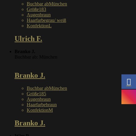
Buchbar ab
München
Größe
183
Augen
braun
Haarfarbe
grau/ weiß
Konfektion
L
Ulrich F.
Branko J.
Buchbar ab: München
Branko J.
Buchbar ab
München
Größe
185
Augen
braun
Haarfarbe
braun
Konfektion
M
Branko J.
Wim P.