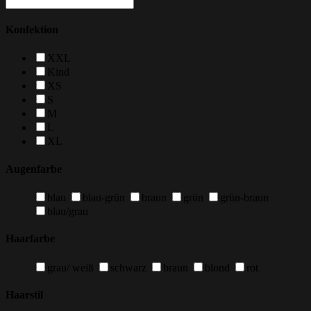
Konfektion
XXL
Kind
XS
S
M
L
XL
Augenfarbe
blau
blau-grün
braun
grün
grün-braun
blau/grau
Haarfarbe
grau/ weiß
schwarz
braun
blond
rot
Haarstil