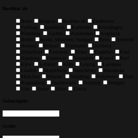
Buchbar ab
Bonn
Bregenz
Buchbar ab
Eindhoven
Freiburg
Innsbruck
Karlsruhe
Kreuzlingen
Würzburg
Aachen
Amsterdam
Augsburg
Berlin
Berlin, München, Stuttgart
Bern
Bielefeld
Bremen
Brüssel
Dortmund
Duisburg
Düsseldorf
Enschede
Erfurt
Frankfurt
Graz
Hamburg
Hannover
Jerusalem
Kassel
Kiel
Kiew
Koblenz
Köln
Leipzig
Ljubljana
London
Magdeburg
Manchester
Mannheim
München
Münster
Nürnberg
Paderborn
Paris
Regensburg
Saarbrücken
Salzburg
Stuttgart
Ulm
Venlo
Wien
Zürich
Geburtsjahr
Größe