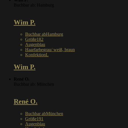
Buchbar ab: Hamburg
Wim P.
Buchbar ab
Hamburg
Größe
182
Augen
blau
Haarfarbe
grau/ weiß, braun
Konfektion
L
Wim P.
René O.
Buchbar ab: München
René O.
Buchbar ab
München
Größe
191
Augen
blau