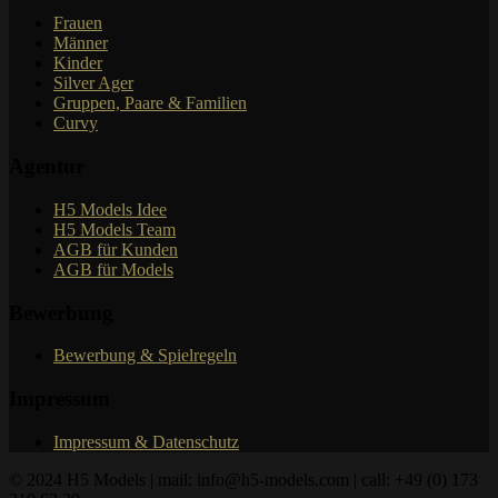
Frauen
Männer
Kinder
Silver Ager
Gruppen, Paare & Familien
Curvy
Agentur
H5 Models Idee
H5 Models Team
AGB für Kunden
AGB für Models
Bewerbung
Bewerbung & Spielregeln
Impressum
Impressum & Datenschutz
© 2024 H5 Models | mail: info@h5-models.com | call: +49 (0) 173