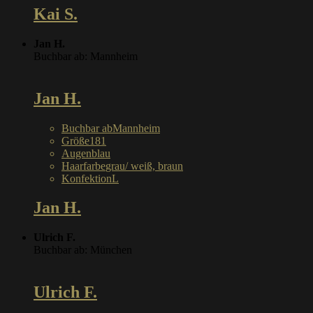
Kai S.
Jan H.
Buchbar ab: Mannheim
Jan H.
Buchbar ab
Mannheim
Größe
181
Augen
blau
Haarfarbe
grau/ weiß, braun
Konfektion
L
Jan H.
Ulrich F.
Buchbar ab: München
Ulrich F.