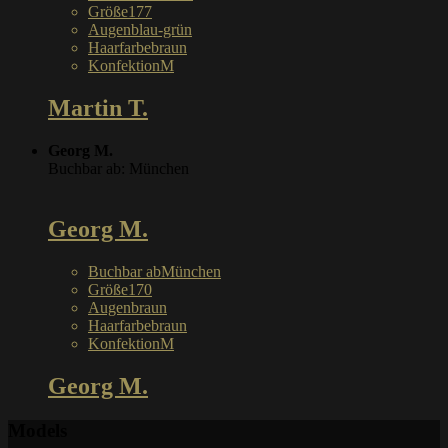
Größe
177
Augen
blau-grün
Haarfarbe
braun
Konfektion
M
Martin T.
Georg M.
Buchbar ab: München
Georg M.
Buchbar ab
München
Größe
170
Augen
braun
Haarfarbe
braun
Konfektion
M
Georg M.
Models