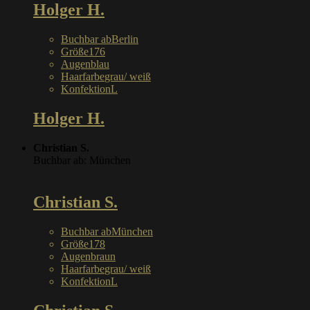
Holger H.
Buchbar ab
Berlin
Größe
176
Augen
blau
Haarfarbe
grau/ weiß
Konfektion
L
Holger H.
Christian S.
Buchbar ab: München
Christian S.
Buchbar ab
München
Größe
178
Augen
braun
Haarfarbe
grau/ weiß
Konfektion
L