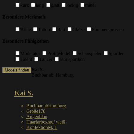
kurz
lang
glatt
lockig
mittel
Besondere Merkmale
Brille
Tattoo
Bart
Glatze
Sommersprossen
Besondere Fähigkeiten
Moderator
Profi-Model
Schauspieler
Sportler
Talent
Tänzer
sehr sportlich
Kai S.
Models finden
Buchbar ab: Hamburg
Kai S.
Buchbar ab
Hamburg
Größe
178
Augen
blau
Haarfarbe
grau/ weiß
Konfektion
M, L