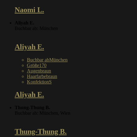
Naomi L.
Aliyah E.
Buchbar ab: München
Aliyah E.
Buchbar ab
München
Größe
170
Augen
braun
Haarfarbe
braun
Konfektion
S
Aliyah E.
Thung-Thung B.
Buchbar ab: München, Wien
Thung-Thung B.