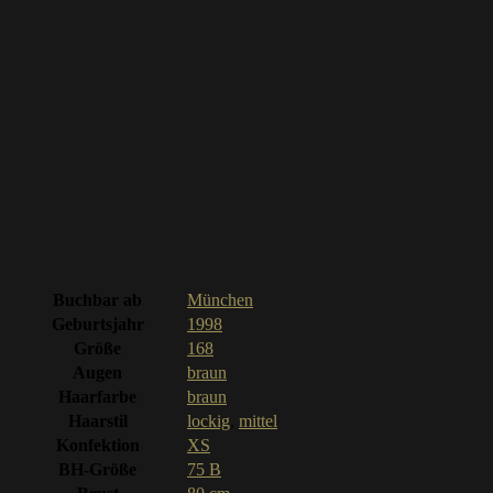
Buchbar ab
München
Geburtsjahr
1998
Größe
168
Augen
braun
Haarfarbe
braun
Haarstil
lockig
,
mittel
Konfektion
XS
BH-Größe
75 B