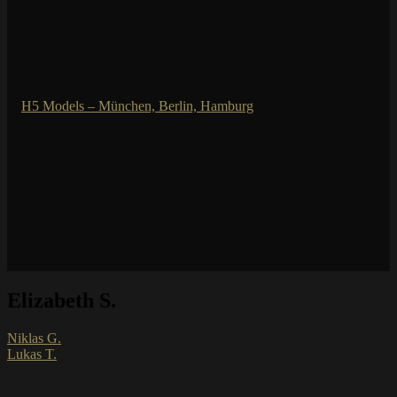
Elizabeth S.
Niklas G.
Lukas T.