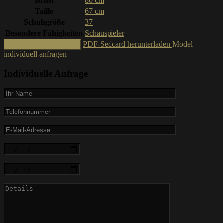
Brust
80 cm
Taille
67 cm
Schuhgröße
37
Besondere Fähigkeiten
Schauspieler
PDF-Sedcard herunterladen
Model
Zur Shortlist hinzufügen
individuell anfragen
Individuelle Anfrage