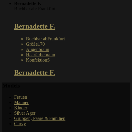
Bernadette F.
Buchbar ab: Frankfurt
Bernadette F.
Buchbar ab
Frankfurt
Größe
170
Augen
braun
Haarfarbe
braun
Konfektion
S
Bernadette F.
Models
Frauen
Männer
Kinder
Silver Ager
Gruppen, Paare & Familien
Curvy