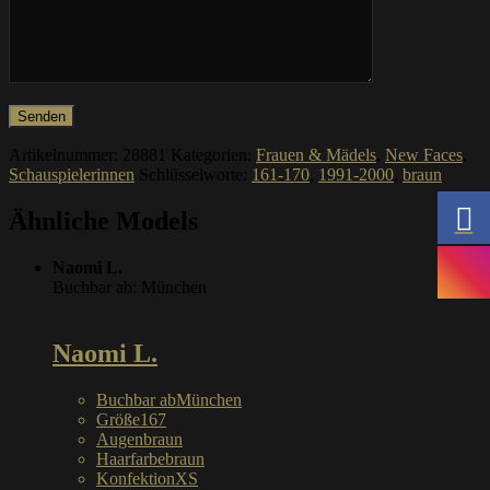
Artikelnummer:
28881
Kategorien:
Frauen & Mädels
,
New Faces
,
Schauspielerinnen
Schlüsselworte:
161-170
,
1991-2000
,
braun
Ähnliche Models
Naomi L.
Buchbar ab: München
Naomi L.
Buchbar ab
München
Größe
167
Augen
braun
Haarfarbe
braun
Konfektion
XS