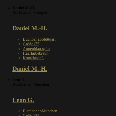
Daniel M.-H.
Buchbar ab: Stuttgart
Daniel M.-H.
Buchbar ab
Stuttgart
Größe
175
Augen
blau-grün
Haarfarbe
braun
Konfektion
L
Daniel M.-H.
Leon G.
Buchbar ab: München
Leon G.
Buchbar ab
München
Größe
185