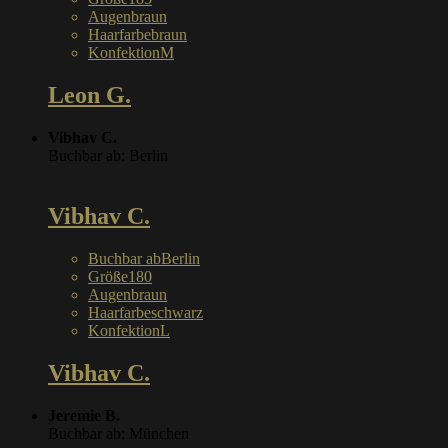
Augen
braun
Haarfarbe
braun
Konfektion
M
Leon G.
Vibhav C.
Buchbar ab: Berlin
Vibhav C.
Buchbar ab
Berlin
Größe
180
Augen
braun
Haarfarbe
schwarz
Konfektion
L
Vibhav C.
Jeremie B.
Buchbar ab: München