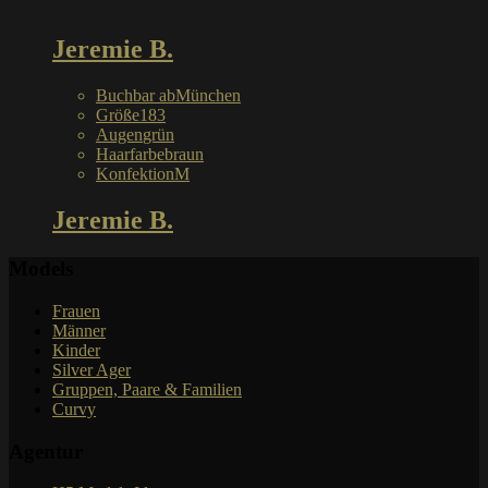
Jeremie B.
Buchbar ab
München
Größe
183
Augen
grün
Haarfarbe
braun
Konfektion
M
Jeremie B.
Models
Frauen
Männer
Kinder
Silver Ager
Gruppen, Paare & Familien
Curvy
Agentur