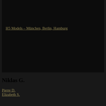
Niklas G.
Pierre D.
Elizabeth S.