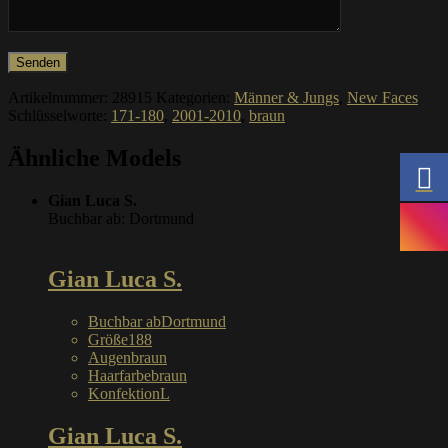
Artikelnummer:
28915
Kategorien:
Männer & Jungs
,
New Faces
Schlüsselworte:
171-180
,
2001-2010
,
braun
Ähnliche Models
Gian Luca S.
Buchbar ab: Dortmund
Gian Luca S.
Buchbar ab
Dortmund
Größe
188
Augen
braun
Haarfarbe
braun
Konfektion
L
Gian Luca S.