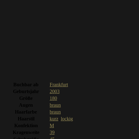
Buchbar ab
Frankfurt
Geburtsjahr
2003
Größe
180
Augen
braun
Haarfarbe
braun
Haarstil
kurz
,
lockig
Konfektion
M
Kragenweite
39