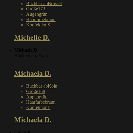
Buchbar ab
Brüssel
Größe
173
Augen
grün
Haarfarbe
braun
Konfektion
S
Michelle D.
Michaela D.
Buchbar ab: Köln
Michaela D.
Buchbar ab
Köln
Größe
168
Augen
grün
Haarfarbe
braun
Konfektion
L
Michaela D.
Carin P.