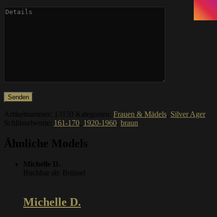
Artikelnummer:
13159
Kategorien:
Frauen & Mädels
,
Silver Ager
Schlüsselworte:
161-170
,
1920-1960
,
braun
Ähnliche Models
Michelle D.
Buchbar ab: Brüssel
Michelle D.