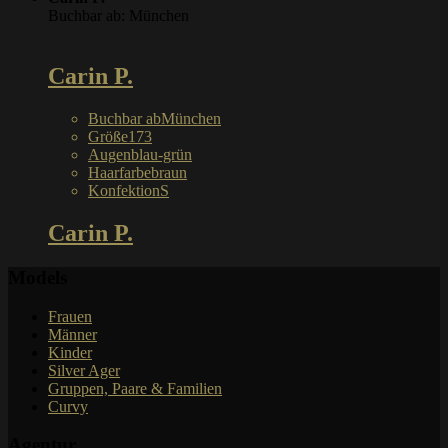
Buchbar ab: München
Carin P.
Buchbar ab
München
Größe
173
Augen
blau-grün
Haarfarbe
braun
Konfektion
S
Carin P.
Models
Frauen
Männer
Kinder
Silver Ager
Gruppen, Paare & Familien
Curvy
Agentur