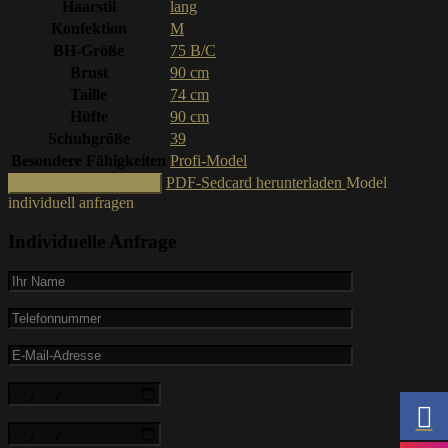
Haarstil
lang
Konfektion
M
BH-Größe
75 B/C
Brust
90 cm
Taille
74 cm
Hüfte
90 cm
Schuhgröße
39
Besondere Fähigkeiten
Profi-Model
PDF-Sedcard herunterladen
Model
Zur Shortlist hinzufügen
individuell anfragen
Individuelle Anfrage