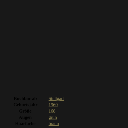
Buchbar ab
Stuttgart
Geburtsjahr
1960
Größe
168
Augen
grün
Haarfarbe
braun