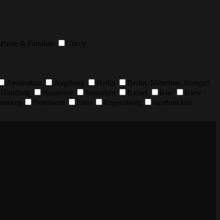
Paare & Familien
Curvy
Amsterdam
Augsburg
Berlin
Berlin, München, Stuttgart
Hamburg
Hannover
Jerusalem
Kassel
Kiel
Kiew
rnberg
Paderborn
Paris
Regensburg
Saarbrücken