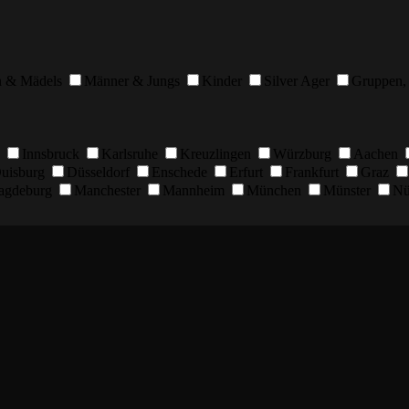
n & Mädels
Männer & Jungs
Kinder
Silver Ager
Gruppen, 
Innsbruck
Karlsruhe
Kreuzlingen
Würzburg
Aachen
uisburg
Düsseldorf
Enschede
Erfurt
Frankfurt
Graz
agdeburg
Manchester
Mannheim
München
Münster
Nü