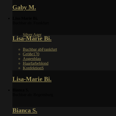
Gaby M.
Lisa-Marie Bi.
Buchbar ab: Frankfurt
Silver Ager
Lisa-Marie Bi.
Buchbar ab
Frankfurt
Größe
170
Augen
blau
Haarfarbe
blond
Konfektion
S
Lisa-Marie Bi.
Bianca S.
Buchbar ab: Regensburg
Bianca S.