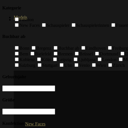
Kategorie
Models
Fashion
New Faces
Schauspieler
Schauspielerinnen
Fraue
Buchbar ab
Bonn
Bregenz
Buchbar ab
Eindhoven
Freiburg
Bern
Bielefeld
Bremen
Brüssel
Dortmund
D
Koblenz
Köln
Leipzig
Ljubljana
London
M
Salzburg
Stuttgart
Ulm
Venlo
Wien
Zürich
Geburtsjahr
Größe
Konfektion
New Faces