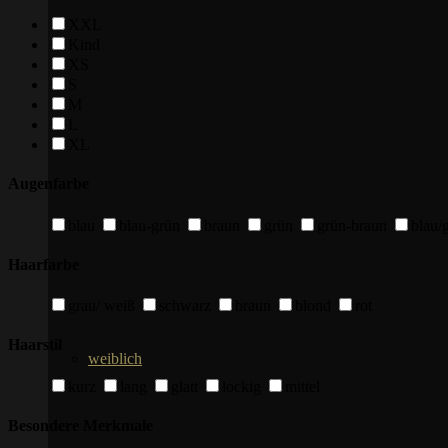
XXL
Kind
XS
S
M
L
XL
Augenfarbe
blau
blau-grün
braun
grün
grün-braun
blau/
Haarfarbe
grau/ weiß
schwarz
braun
blond
rot
Haarstil
weiblich
kurz
lang
glatt
lockig
mittel
Besondere Merkmale